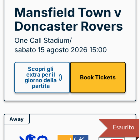
Mansfield Town v
Doncaster Rovers
One Call Stadium
/
sabato 15 agosto 2026 15:00
Scopri gli
extra per il
Book Tickets
giorno della
partita
Away
Esaurito