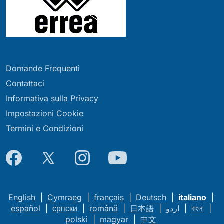
Domande Frequenti
Contattaci
Informativa sulla Privacy
Impostazioni Cookie
Termini e Condizioni
English
|
Cymraeg
|
français
|
Deutsch
|
italiano
|
español
|
српски
|
română
|
日本語
|
اردو
|
বাংলা
|
polski
|
magyar
|
中文