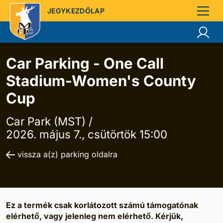
JEGYKEZDŐLAP
Car Parking - One Call
Stadium-Women's County
Cup
Car Park (MST) /
2026. május 7., csütörtök 15:00
vissza a(z) parking oldalra
Ez a termék csak korlátozott számú támogatónak
elérhető, vagy jelenleg nem elérhető. Kérjük,