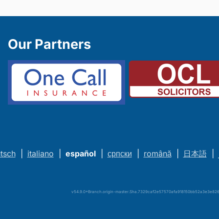
Our Partners
tsch
|
italiano
|
español
|
српски
|
română
|
日本語
|
v54.9.0+Branch.origin-master.Sha.7329caf2e57570afa918150bb52a3e3e8261