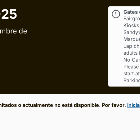
025
Gates 
Fairgr
Kiosks
embre de
Sandy’
Marqu
Lap chi
adults 
No Care
Please
start a
Parking
mitados o actualmente no está disponible. Por favor,
inici