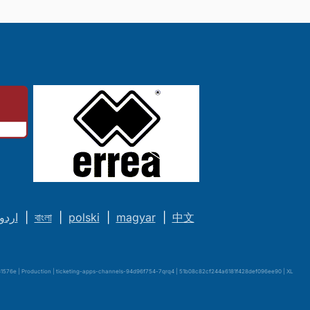
اردو
|
বাংলা
|
polski
|
magyar
|
中文
576e | Production | ticketing-apps-channels-94d96f754-7qrq4 | 51b08c82cf244a6181f428def096ee90 |
XL