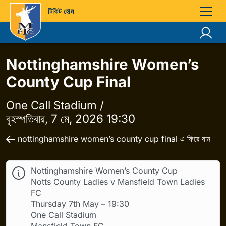
টিকিট হোম
Nottinghamshire Women’s
County Cup Final
One Call Stadium /
বৃহস্পতিবার, 7 মে, 2026 19:30
nottinghamshire women’s county cup final এ ফিরে যান
Nottinghamshire Women’s County Cup
Notts County Ladies v Mansfield Town Ladies
FC
Thursday 7th May – 19:30
One Call Stadium