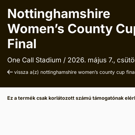
Nottinghamshire
Women’s County Cu
Final
One Call Stadium /
2026. május 7., csütö
vissza a(z) nottinghamshire women’s county cup final
Ez a termék csak korlátozott számú támogatónak elérh