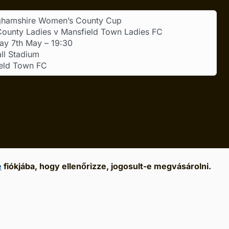
ghamshire Women’s County Cup
County Ladies v Mansfield Town Ladies FC
ay 7th May – 19:30
ll Stadium
eld Town FC
e
fiókjába, hogy ellenőrizze, jogosult-e megvásárolni.