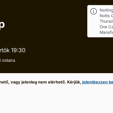
Nottin
Notts 
p
Thursd
One Ca
Mansfi
rtök 19:30
 oldalra
ető, vagy jelenleg nem elérhető. Kérjük,
jelentkezzen b