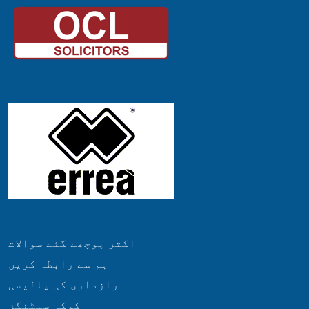
اکثر پوچھے گئے سوالات
ہم سے رابطہ کریں
رازداری کی پالیسی
کوکی سیٹنگز