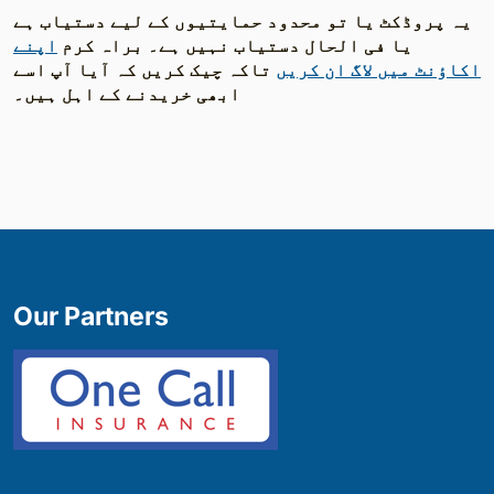
یہ پروڈکٹ یا تو محدود حمایتیوں کے لیے دستیاب ہے
یا فی الحال دستیاب نہیں ہے۔ براہ کرم
اپنے
اکاؤنٹ میں لاگ ان کریں
تاکہ چیک کریں کہ آیا آپ اسے
ابھی خریدنے کے اہل ہیں۔
Our Partners