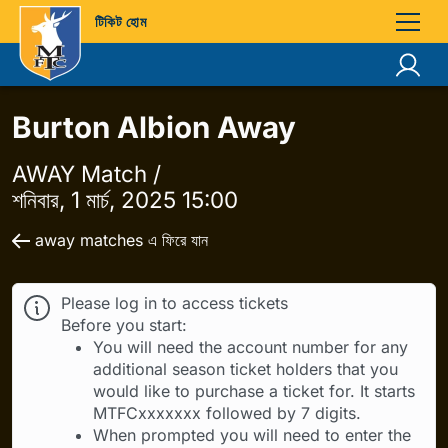
টিকিট হোম
Burton Albion Away
AWAY Match /
শনিবার, 1 মার্চ, 2025 15:00
away matches এ ফিরে যান
Please log in to access tickets
Before you start:
You will need the account number for any
additional season ticket holders that you
would like to purchase a ticket for. It starts
MTFCxxxxxxx followed by 7 digits.
When prompted you will need to enter the