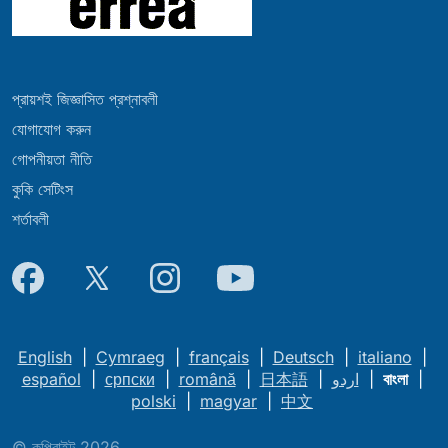
প্রায়শই জিজ্ঞাসিত প্রশ্নাবলী
যোগাযোগ করুন
গোপনীয়তা নীতি
কুকি সেটিংস
শর্তাবলী
English
|
Cymraeg
|
français
|
Deutsch
|
italiano
|
español
|
српски
|
română
|
日本語
|
اردو
|
বাংলা
|
polski
|
magyar
|
中文
© কপিরাইট 2026