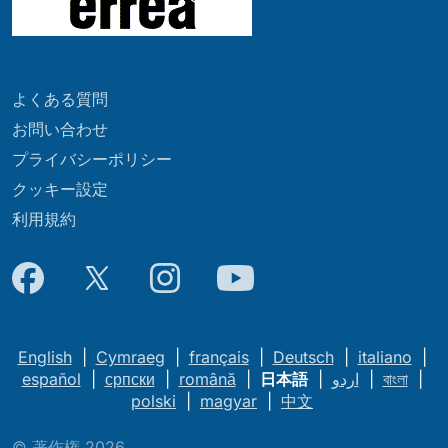
よくある質問
お問い合わせ
プライバシーポリシー
クッキー設定
利用規約
English
|
Cymraeg
|
français
|
Deutsch
|
italiano
|
español
|
српски
|
română
|
日本語
|
اردو
|
বাংলা
|
polski
|
magyar
|
中文
© 著作権 2026