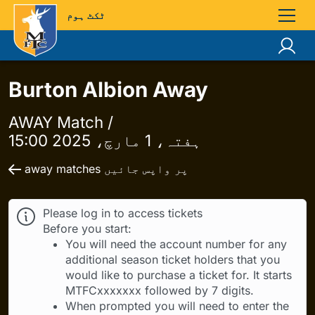
ٹکٹ ہوم
Burton Albion Away
AWAY Match /
ہفتہ، 1 مارچ، 2025 15:00
away matches پر واپس جائیں
Please log in to access tickets
Before you start:
You will need the account number for any
additional season ticket holders that you
would like to purchase a ticket for. It starts
MTFCxxxxxxx followed by 7 digits.
When prompted you will need to enter the