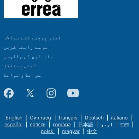
اکثر پوچھے گئے سوالات
ہم سے رابطہ کریں
رازداری کی پالیسی
کوکی سیٹنگز
شرائط و ضوابط
English
|
Cymraeg
|
français
|
Deutsch
|
italiano
|
|
বাংলা
|
اردو
|
日本語
|
română
|
српски
|
español
polski
|
magyar
|
中文