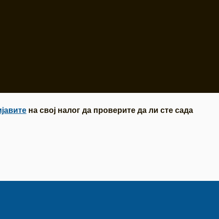
ијавите
на свој налог да проверите да ли сте сада