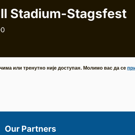
ll Stadium-Stagsfest
00
чима или тренутно није доступан. Молимо вас да се
пр
Our Partners