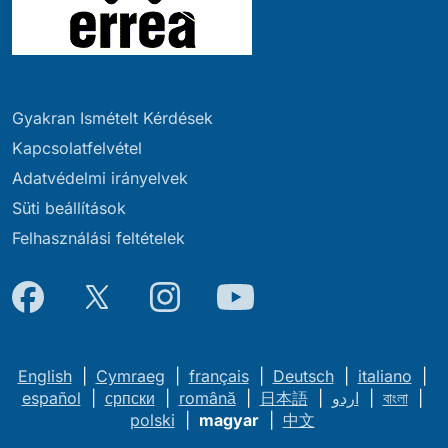
Gyakran Ismételt Kérdések
Kapcsolatfelvétel
Adatvédelmi irányelvek
Süti beállítások
Felhasználási feltételek
English
|
Cymraeg
|
français
|
Deutsch
|
italiano
|
español
|
српски
|
română
|
日本語
|
اردو
|
বাংলা
|
polski
|
magyar
|
中文