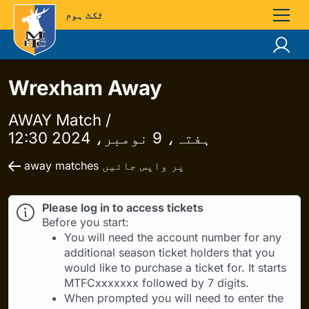
ٹکٹ ہوم
Wrexham Away
AWAY Match /
ہفتہ، 9 نومبر، 2024 12:30
away matches پر واپس جائیں
Please log in to access tickets
Before you start:
You will need the account number for any
additional season ticket holders that you
would like to purchase a ticket for. It starts
MTFCxxxxxxx followed by 7 digits.
When prompted you will need to enter the