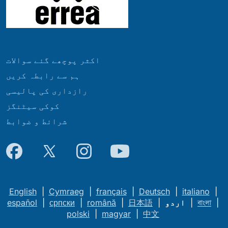
اکثر پوچھے گئے سوالات
ہم سے رابطہ کریں
رازداری کی پالیسی
کوکی سیٹنگز
شرائط و ضوابط
English
|
Cymraeg
|
français
|
Deutsch
|
italiano
|
|
বাংলা
|
اردو
|
日本語
|
română
|
српски
|
español
polski
|
magyar
|
中文