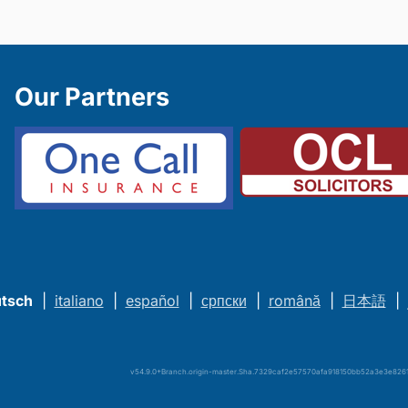
Our Partners
tsch
|
italiano
|
español
|
српски
|
română
|
日本語
|
v54.9.0+Branch.origin-master.Sha.7329caf2e57570afa918150bb52a3e3e8261