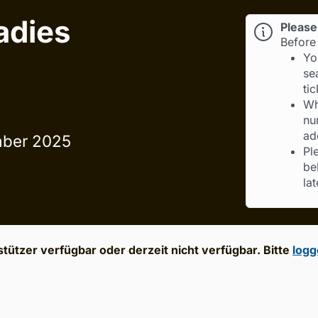
adies
Please 
Before 
Yo
se
ti
Wh
nu
ad
mber 2025
Pl
be
lat
tützer verfügbar oder derzeit nicht verfügbar. Bitte
logg