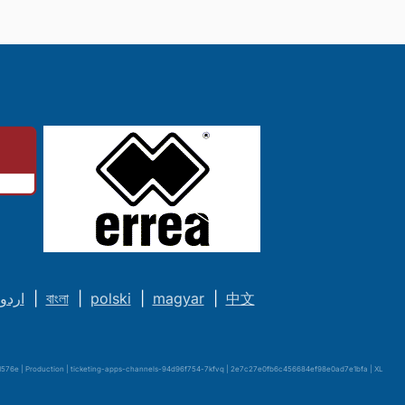
اردو
|
বাংলা
|
polski
|
magyar
|
中文
576e | Production | ticketing-apps-channels-94d96f754-7kfvq | 2e7c27e0fb6c456684ef98e0ad7e1bfa |
XL