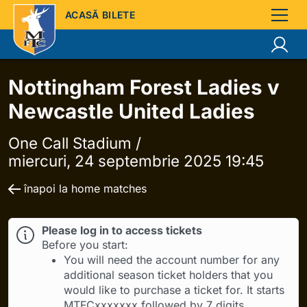
ACASĂ BILETE
Nottingham Forest Ladies v
Newcastle United Ladies
One Call Stadium /
miercuri, 24 septembrie 2025 19:45
înapoi la home matches
Please log in to access tickets
Before you start:
You will need the account number for any
additional season ticket holders that you
would like to purchase a ticket for. It starts
MTFCxxxxxxx followed by 7 digits.