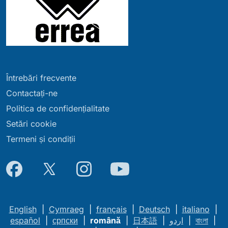
Întrebări frecvente
Contactați-ne
Politica de confidențialitate
Setări cookie
Termeni și condiții
English
|
Cymraeg
|
français
|
Deutsch
|
italiano
|
español
|
српски
|
română
|
日本語
|
اردو
|
বাংলা
|