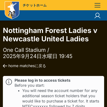
チケットホーム
Nottingham Forest Ladies v
Newcastle United Ladies
One Call Stadium /
2025年9月24日水曜日 19:45
home matchesに戻る
Please log in to access tickets
Before you start:
You will need the account number for any
additional season ticket holders that you
would like to purchase a ticket for. It starts
MTFCxxxxxxx followed by 7 digits.