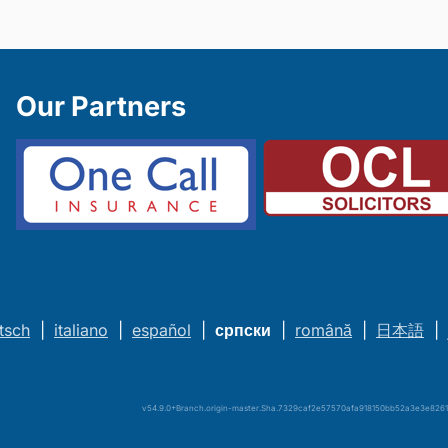
Our Partners
tsch
|
italiano
|
español
|
српски
|
română
|
日本語
|
v54.9.0+Branch.origin-master.Sha.7329caf2e57570afa918150bb52a3e3e82615