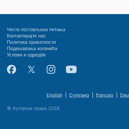
Често постављана питања
Контактирајте нас
Политика приватности
Подешавања колачића
Услови и одредбе
English
|
Cymraeg
|
français
|
Deu
© Ауторска права 2026