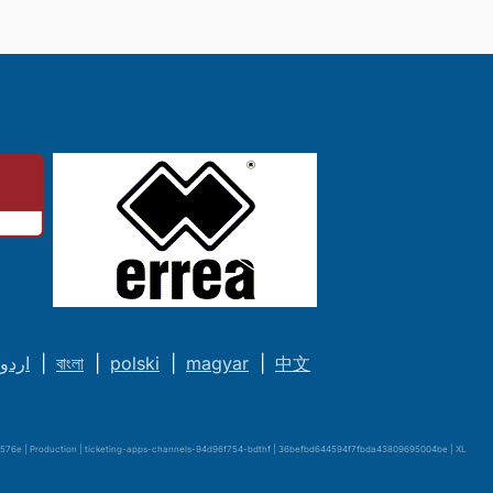
اردو
|
বাংলা
|
polski
|
magyar
|
中文
76e | Production | ticketing-apps-channels-94d96f754-bdthf | 36befbd644594f7fbda43809695004be |
XL