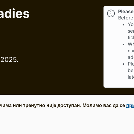
adies
Please 
Before 
Yo
se
ti
Wh
nu
ad
 2025.
Pl
be
lat
чима или тренутно није доступан. Молимо вас да се
пр